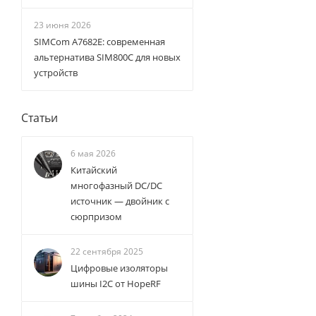
23 июня 2026
SIMCom A7682E: современная
альтернатива SIM800C для новых
устройств
Статьи
6 мая 2026
Китайский
многофазный DC/DC
источник — двойник с
сюрпризом
22 сентября 2025
Цифровые изоляторы
шины I2C от HopeRF