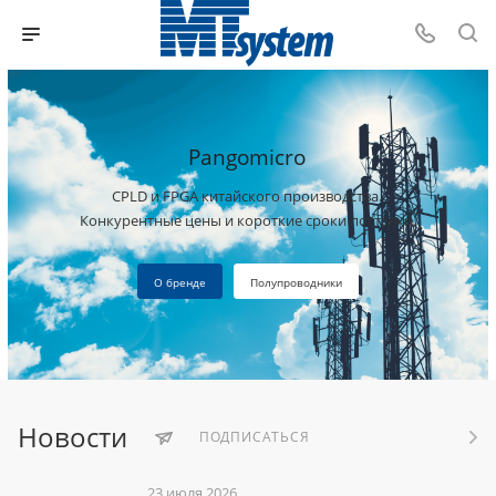
Pangomicro
CPLD и FPGA китайского производства.
Конкурентные цены и короткие сроки поставки.
О бренде
Полупроводники
Новости
ПОДПИСАТЬСЯ
23 июля 2026