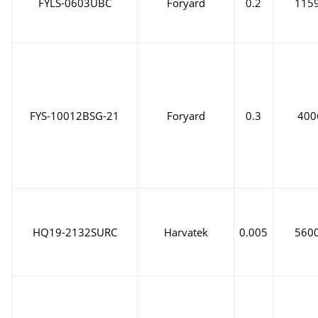
FYLS-0603UBC
Foryard
0.2
115
FYS-10012BSG-21
Foryard
0.3
400
HQ19-2132SURC
Harvatek
0.005
560