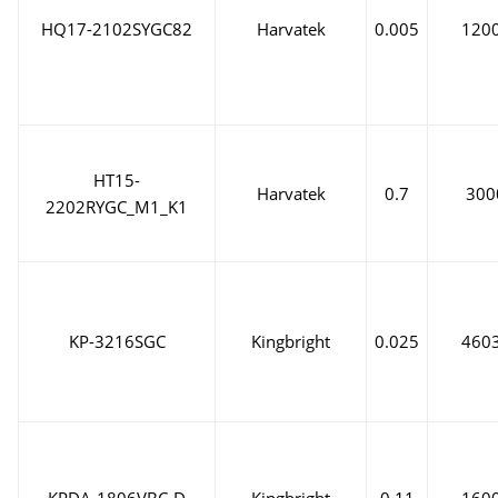
HQ17-2102SYGC82
Harvatek
0.005
120
HT15-
Harvatek
0.7
300
2202RYGC_M1_K1
KP-3216SGC
Kingbright
0.025
460
KPDA-1806VBC-D
Kingbright
0.11
160