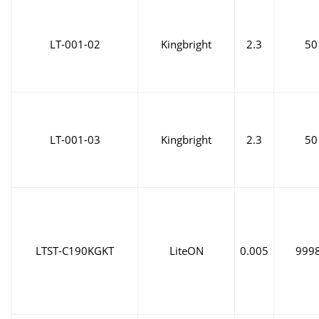
LT-001-02
Kingbright
2.3
50
LT-001-03
Kingbright
2.3
50
LTST-C190KGKT
LiteON
0.005
999