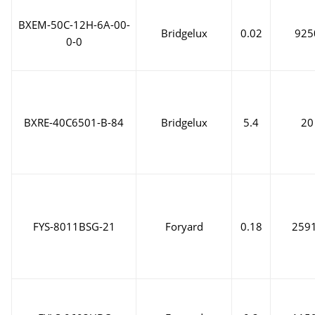
BXEM-50C-12H-6A-00-
Bridgelux
0.02
925
0-0
BXRE-40C6501-B-84
Bridgelux
5.4
20
FYS-8011BSG-21
Foryard
0.18
259