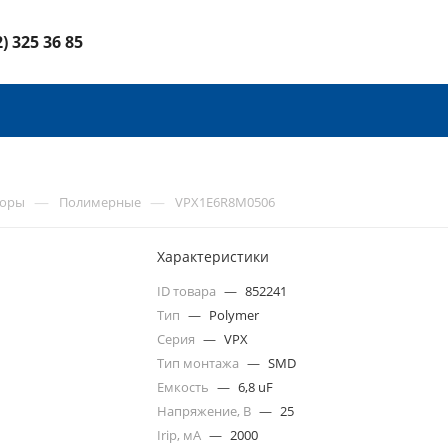
2) 325 36 85
—
—
торы
Полимерные
VPX1E6R8M0506
Характеристики
ID товара
—
852241
Тип
—
Polymer
Серия
—
VPX
Тип монтажа
—
SMD
Емкость
—
6,8 uF
Напряжение, В
—
25
Irip, мА
—
2000