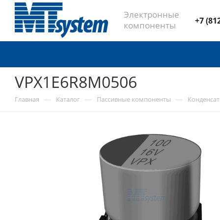
Электронные
+7 (81
компоненты
VPX1E6R8M0506
—
—
—
Главная
Каталог
Пассивные компоненты
Конденса