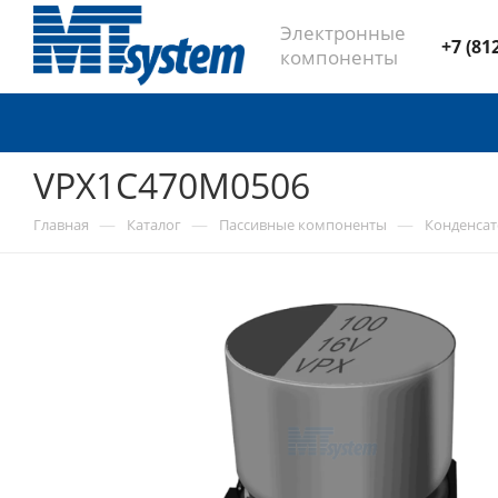
Электронные
+7 (81
компоненты
VPX1C470M0506
—
—
—
Главная
Каталог
Пассивные компоненты
Конденса