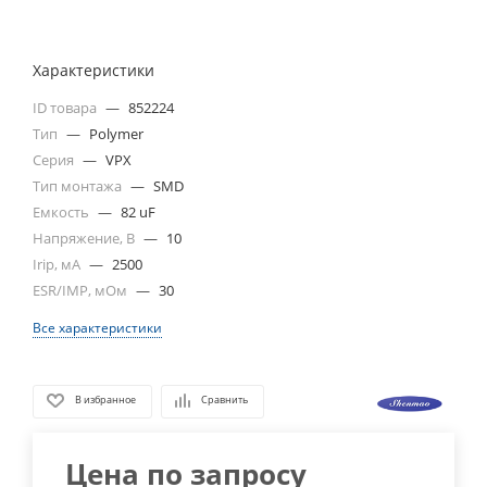
Характеристики
ID товара
—
852224
Тип
—
Polymer
Серия
—
VPX
Тип монтажа
—
SMD
Емкость
—
82 uF
Напряжение, В
—
10
Irip, мА
—
2500
ESR/IMP, мОм
—
30
Все характеристики
В избранное
Сравнить
Цена по запросу