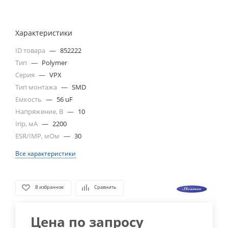
Характеристики
ID товара
—
852222
Тип
—
Polymer
Серия
—
VPX
Тип монтажа
—
SMD
Емкость
—
56 uF
Напряжение, В
—
10
Irip, мА
—
2200
ESR/IMP, мОм
—
30
Все характеристики
В избранное
Сравнить
Цена по запросу