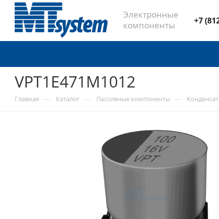
Электронные
+7 (81
компоненты
VPT1E471M1012
—
—
—
Главная
Каталог
Пассивные компоненты
Конденса