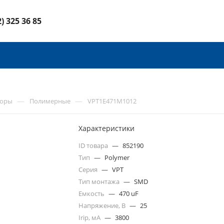
2) 325 36 85
—
—
торы
Полимерные
VPT1E471M1012
Характеристики
ID товара
—
852190
Тип
—
Polymer
Серия
—
VPT
Тип монтажа
—
SMD
Емкость
—
470 uF
Напряжение, В
—
25
Irip, мА
—
3800