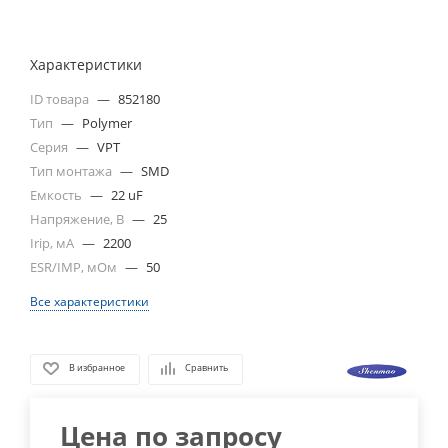
Характеристики
ID товара
—
852180
Тип
—
Polymer
Серия
—
VPT
Тип монтажа
—
SMD
Емкость
—
22 uF
Напряжение, В
—
25
Irip, мА
—
2200
ESR/IMP, мОм
—
50
Все характеристики
В избранное
Сравнить
Цена по запросу