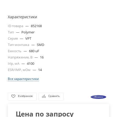
Характеристики
ID товара
—
852168
Тип
—
Polymer
Серия
—
VPT
Тип монтажа
—
SMD
Емкость
—
680 uF
Напряжение, В
—
16
Irip, мА
—
4100
ESR/IMP, мОм
—
14
Все характеристики
В избранное
Сравнить
Цена по запросу