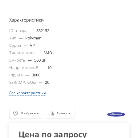
Характеристики
ID товара
—
852152
Тип
—
Polymer
Серия
—
VPT
Тип монтажа
—
SMD
Емкость
—
560 uF
Напряжение, В
—
10
Irip, мА
—
3600
ESR/IMP, мОм
—
20
Все характеристики
В избранное
Сравнить
Цена по запросу