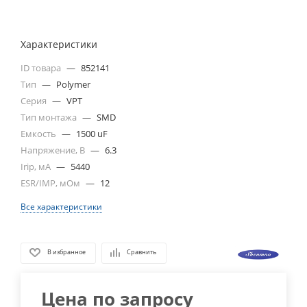
Характеристики
ID товара
—
852141
Тип
—
Polymer
Серия
—
VPT
Тип монтажа
—
SMD
Емкость
—
1500 uF
Напряжение, В
—
6.3
Irip, мА
—
5440
ESR/IMP, мОм
—
12
Все характеристики
В избранное
Сравнить
Цена по запросу