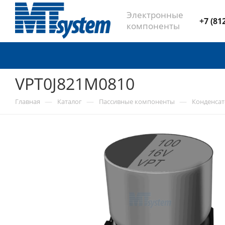
Электронные
+7 (81
компоненты
VPT0J821M0810
—
—
—
Главная
Каталог
Пассивные компоненты
Конденса