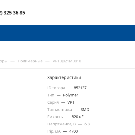
2) 325 36 85
—
—
торы
Полимерные
VPT0J821M0810
Характеристики
ID товара
—
852137
Тип
—
Polymer
Серия
—
VPT
Тип монтажа
—
SMD
Емкость
—
820 uF
Напряжение, В
—
6.3
Irip, мА
—
4700