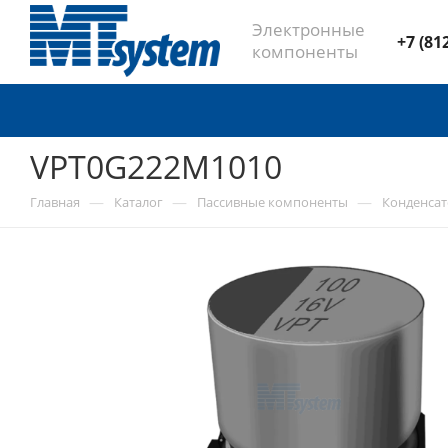
Электронные
+7 (81
компоненты
VPT0G222M1010
—
—
—
Главная
Каталог
Пассивные компоненты
Конденса