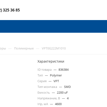
2) 325 36 85
—
—
торы
Полимерные
VPT0G222M1010
Характеристики
ID товара
—
836384
Тип
—
Polymer
Серия
—
VPT
Тип монтажа
—
SMD
Емкость
—
2200 uF
Напряжение, В
—
4
Irip, мА
—
4600