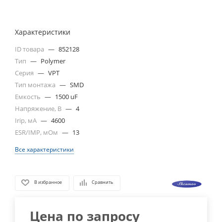
Характеристики
ID товара
—
852128
Тип
—
Polymer
Серия
—
VPT
Тип монтажа
—
SMD
Емкость
—
1500 uF
Напряжение, В
—
4
Irip, мА
—
4600
ESR/IMP, мОм
—
13
Все характеристики
В избранное
Сравнить
Цена по запросу