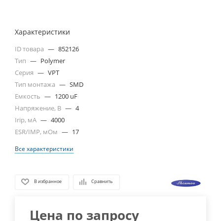
Характеристики
ID товара
—
852126
Тип
—
Polymer
Серия
—
VPT
Тип монтажа
—
SMD
Емкость
—
1200 uF
Напряжение, В
—
4
Irip, мА
—
4000
ESR/IMP, мОм
—
17
Все характеристики
В избранное
Сравнить
Цена по запросу