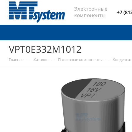
Электронные
+7 (81
компоненты
VPT0E332M1012
—
—
—
Главная
Каталог
Пассивные компоненты
Конденса