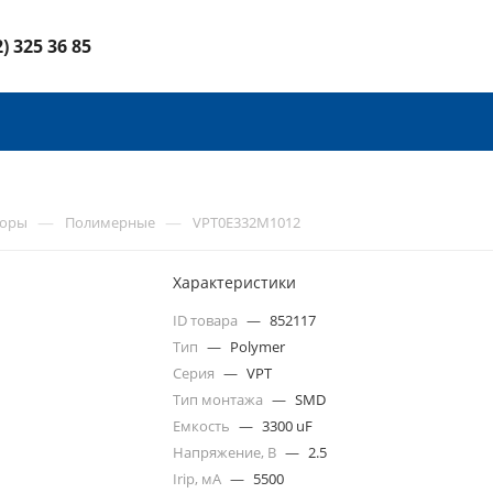
2) 325 36 85
—
—
торы
Полимерные
VPT0E332M1012
Характеристики
ID товара
—
852117
Тип
—
Polymer
Серия
—
VPT
Тип монтажа
—
SMD
Емкость
—
3300 uF
Напряжение, В
—
2.5
Irip, мА
—
5500