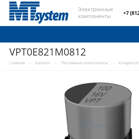
Электронные
+7 (81
компоненты
VPT0E821M0812
—
—
—
Главная
Каталог
Пассивные компоненты
Конденса