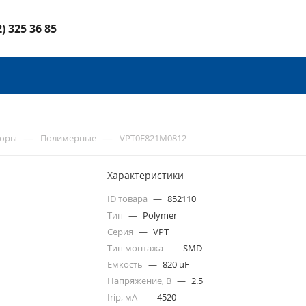
2) 325 36 85
—
—
торы
Полимерные
VPT0E821M0812
Характеристики
ID товара
—
852110
Тип
—
Polymer
Серия
—
VPT
Тип монтажа
—
SMD
Емкость
—
820 uF
Напряжение, В
—
2.5
Irip, мА
—
4520