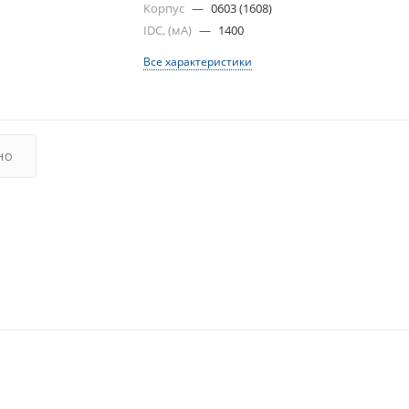
Корпус
—
0603 (1608)
IDC, (мА)
—
1400
Все характеристики
НО