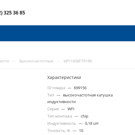
2) 325 36 85
—
—
ности
Высокочастотные
WFI1608FTR18K
Характеристики
ID товара
—
699156
Тип
—
высокочастотная катушка
индуктивности
Серия
—
WFI
Тип монтажа
—
chip
Индуктивность
—
0,18 uH
Точность, %
—
10