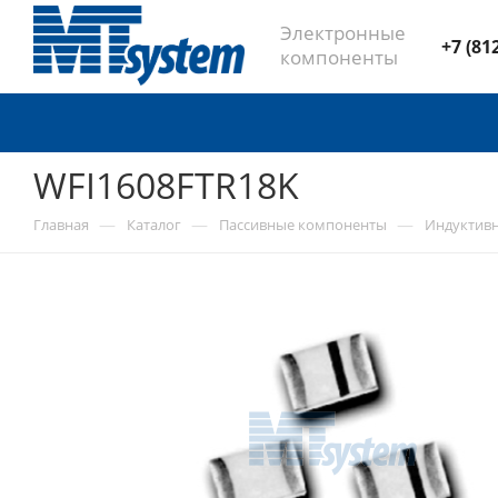
Электронные
+7 (81
компоненты
WFI1608FTR18K
—
—
—
Главная
Каталог
Пассивные компоненты
Индуктив