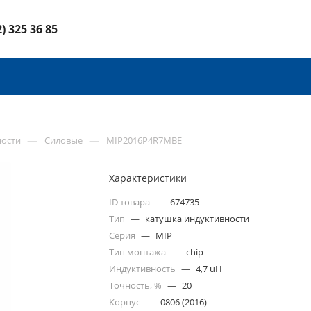
2) 325 36 85
—
—
ности
Силовые
MIP2016P4R7MBE
Характеристики
ID товара
—
674735
Тип
—
катушка индуктивности
Серия
—
MIP
Тип монтажа
—
chip
Индуктивность
—
4,7 uH
Точность, %
—
20
Корпус
—
0806 (2016)