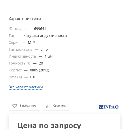
Характеристики
ID товара
—
699641
Тип
—
катушка индуктивности
Серия
—
MIP
Тип монтажа
—
chip
Индуктивность
—
1 uH
Точность, %
—
20
Корпус
—
0805 (2012)
Irms (A)
—
0.8
Все характеристики
В избранное
Сравнить
Цена по запросу