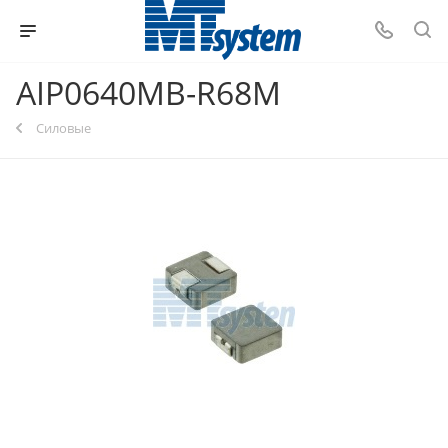
AIP0640MB-R68M
Силовые