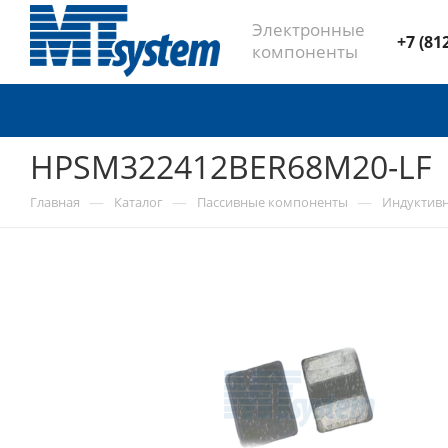
Электронные
+7 (81
компоненты
HPSM322412BER68M20-LF
—
—
—
Главная
Каталог
Пассивные компоненты
Индуктив