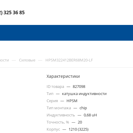
2) 325 36 85
—
—
ности
Силовые
HPSM322412BER68M20-LF
Характеристики
ID товара
—
827098
Тип
—
катушка индуктивности
Серия
—
HPSM
Тип монтажа
—
chip
Индуктивность
—
0,68 uH
Точность, %
—
20
Корпус
—
1210 (3225)