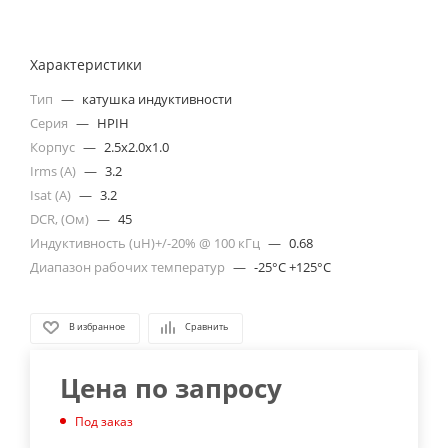
Характеристики
Тип
—
катушка индуктивности
Серия
—
HPIH
Корпус
—
2.5x2.0x1.0
Irms (A)
—
3.2
Isat (A)
—
3.2
DCR, (Ом)
—
45
Индуктивность (uH)+/-20% @ 100 кГц
—
0.68
Диапазон рабочих температур
—
-25°C +125°C
В избранное
Сравнить
Цена по запросу
Под заказ