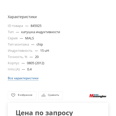
Характеристики
ID товара
—
845925
Тип
—
катушка индуктивности
Серия
—
MALS
Тип монтажа
—
chip
Индуктивность
—
15 uH
Точность, %
—
20
Корпус
—
0805 (2012)
Irms (A)
—
0.4
Все характеристики
В избранное
Сравнить
Цена по запросу