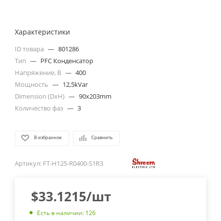
Характеристики
ID товара
—
801286
Тип
—
PFC Конденсатор
Напряжение, В
—
400
Мощность
—
12,5kVar
Dimension (DxH)
—
90x203mm
Количество фаз
—
3
В избранное
Сравнить
Артикул:
FT-H125-R0400-S1R3
$
33.1215
/шт
Есть в наличии: 126