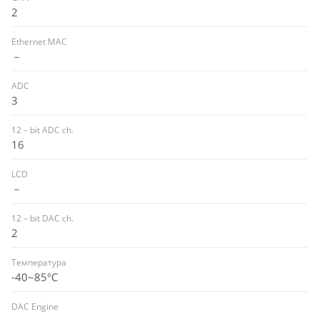
2
Ethernet MAC
－
ADC
3
12－bit ADC ch.
16
LCD
－
12－bit DAC ch.
2
Температура
-40~85°C
DAC Engine