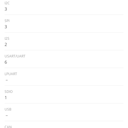
I2C
3
SPI
3
I2S
2
USART/UART
6
LPUART
－
SDIO
1
USB
－
CAN