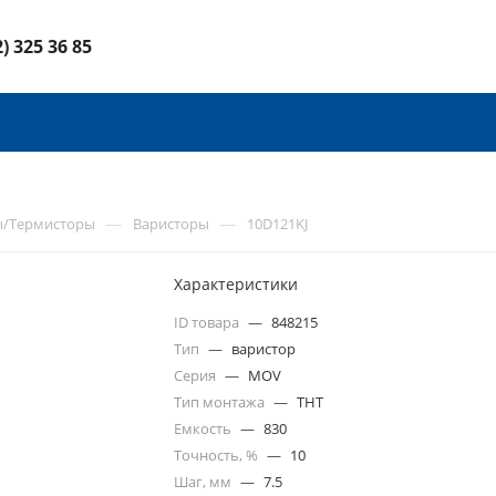
2) 325 36 85
—
—
ы/Термисторы
Варисторы
10D121KJ
Характеристики
ID товара
—
848215
Тип
—
варистор
Серия
—
MOV
Тип монтажа
—
THT
Емкость
—
830
Точность, %
—
10
Шаг, мм
—
7.5