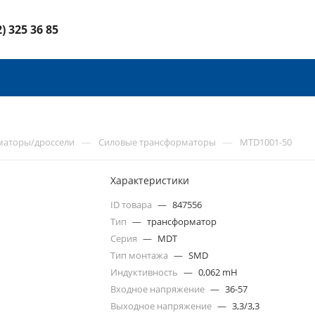
2) 325 36 85
—
—
маторы/дроссели
Силовые трансформаторы
MTD1001-50
Характеристики
ID товара
—
847556
Тип
—
трансформатор
Серия
—
MDT
Тип монтажа
—
SMD
Индуктивность
—
0,062 mH
Входное напряжение
—
36-57
Выходное напряжение
—
3,3/3,3