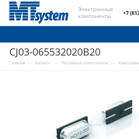
Электронные
+7 (81
компоненты
CJ03-065532020B20
—
—
—
Главная
Каталог
Пассивные компоненты
Кварцевы