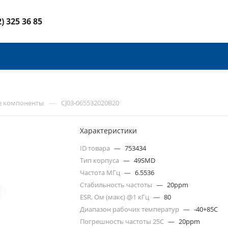
2) 325 36 85
—
е компоненты
CJ03-065532020B20
Характеристики
ID товара
—
753434
Тип корпуса
—
49SMD
Частота МГц
—
6.5536
Стабильность частоты
—
20ppm
ESR, Ом (макс) @1 кГц
—
80
Диапазон рабочих температур
—
-40+85C
Погрешность частоты 25С
—
20ppm