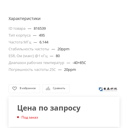
Характеристики
ID товара
—
816539
Тип корпуса
—
49S
Частота МГц
—
6.144
Стабильность частоты
—
20ppm
ESR, Ом (макс) @1 кГц
—
80
Диапазон рабочих температур
—
-40+85C
Погрешность частоты 25С
—
20ppm
В избранное
Сравнить
Цена по запросу
Под заказ