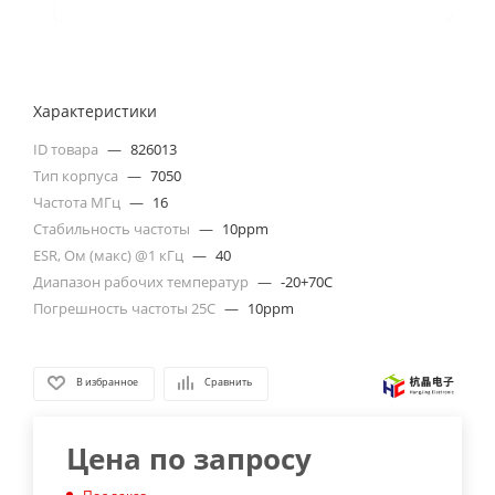
Характеристики
ID товара
—
826013
Тип корпуса
—
7050
Частота МГц
—
16
Стабильность частоты
—
10ppm
ESR, Ом (макс) @1 кГц
—
40
Диапазон рабочих температур
—
-20+70C
Погрешность частоты 25С
—
10ppm
В избранное
Сравнить
Цена по запросу