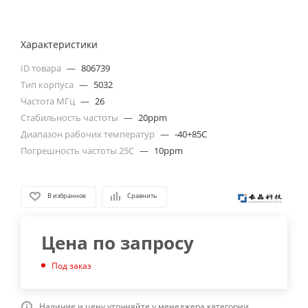
Характеристики
ID товара
—
806739
Тип корпуса
—
5032
Частота МГц
—
26
Стабильность частоты
—
20ppm
Диапазон рабочих температур
—
-40+85C
Погрешность частоты 25С
—
10ppm
В избранное
Сравнить
Цена по запросу
Под заказ
Наличие и цену уточняйте у менеджера категории.