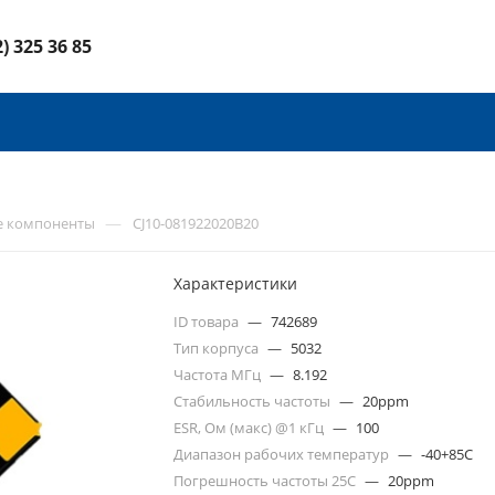
2) 325 36 85
—
е компоненты
CJ10-081922020B20
Характеристики
ID товара
—
742689
Тип корпуса
—
5032
Частота МГц
—
8.192
Стабильность частоты
—
20ppm
ESR, Ом (макс) @1 кГц
—
100
Диапазон рабочих температур
—
-40+85C
Погрешность частоты 25С
—
20ppm