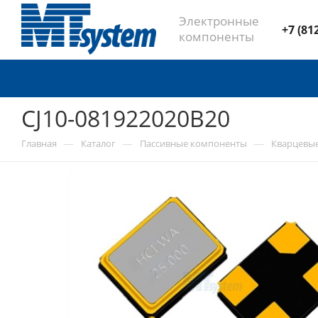
Электронные
+7 (81
компоненты
CJ10-081922020B20
—
—
—
Главная
Каталог
Пассивные компоненты
Кварцевы