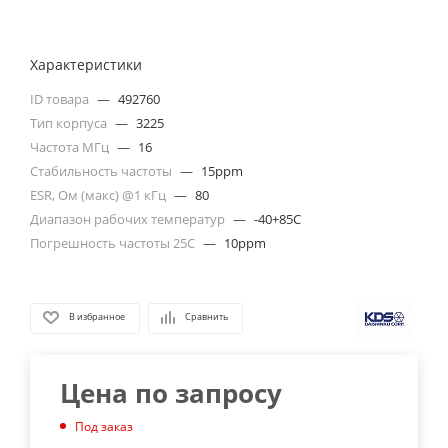
Характеристики
ID товара
—
492760
Тип корпуса
—
3225
Частота МГц
—
16
Стабильность частоты
—
15ppm
ESR, Ом (макс) @1 кГц
—
80
Диапазон рабочих температур
—
-40+85C
Погрешность частоты 25С
—
10ppm
В избранное
Сравнить
Цена по запросу
Под заказ