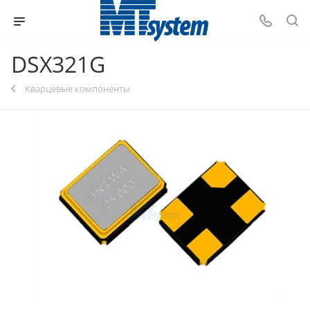
DSX321G
Кварцевые компоненты