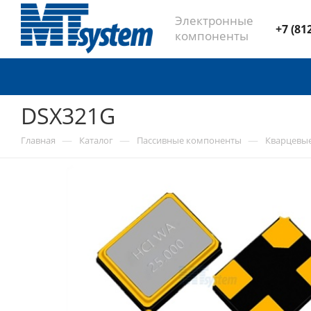
Электронные
+7 (81
компоненты
DSX321G
—
—
—
Главная
Каталог
Пассивные компоненты
Кварцевы