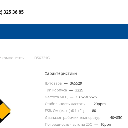
2) 325 36 85
—
е компоненты
DSX321G
Характеристики
ID товара
—
365529
Тип корпуса
—
3225
Частота МГц
—
13.52915625
Стабильность частоты
—
20ppm
ESR, Ом (макс) @1 кГц
—
80
Диапазон рабочих температур
—
-40+85C
Погрешность частоты 25С
—
10ppm