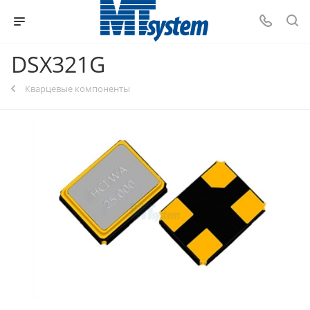
DSX321G
Кварцевые компоненты