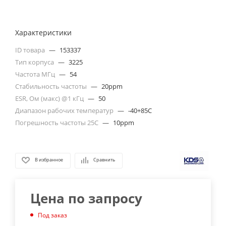
Характеристики
ID товара
—
153337
Тип корпуса
—
3225
Частота МГц
—
54
Стабильность частоты
—
20ppm
ESR, Ом (макс) @1 кГц
—
50
Диапазон рабочих температур
—
-40+85C
Погрешность частоты 25С
—
10ppm
В избранное
Сравнить
Цена по запросу
Под заказ