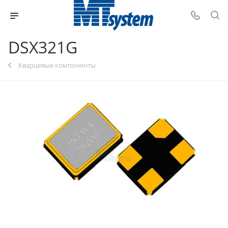
DSX321G
Кварцевые компоненты