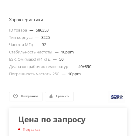
Характеристики
ID товара
—
586353
Тип корпуса
—
3225
Частота МГц
—
32
Стабильность частоты
—
10ppm
ESR, Ом (макс) @1 кГц
—
50
Диапазон рабочих температур
—
-40+85C
Погрешность частоты 25С
—
10ppm
В избранное
Сравнить
Цена по запросу
Под заказ