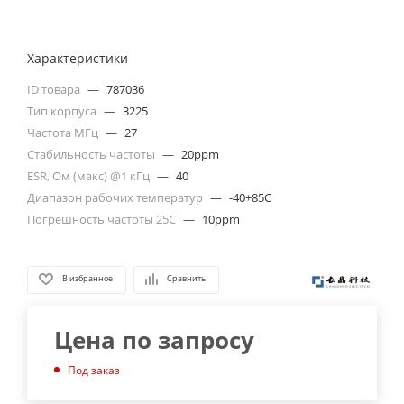
Характеристики
ID товара
—
787036
Тип корпуса
—
3225
Частота МГц
—
27
Стабильность частоты
—
20ppm
ESR, Ом (макс) @1 кГц
—
40
Диапазон рабочих температур
—
-40+85C
Погрешность частоты 25С
—
10ppm
В избранное
Сравнить
Цена по запросу
Под заказ