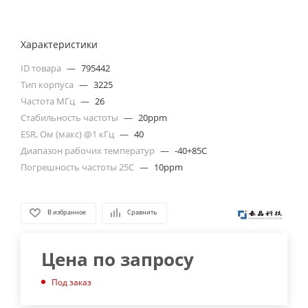
Характеристики
ID товара
—
795442
Тип корпуса
—
3225
Частота МГц
—
26
Стабильность частоты
—
20ppm
ESR, Ом (макс) @1 кГц
—
40
Диапазон рабочих температур
—
-40+85C
Погрешность частоты 25С
—
10ppm
В избранное
Сравнить
Цена по запросу
Под заказ