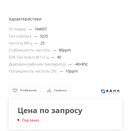
Характеристики
ID товара
—
744937
Тип корпуса
—
3225
Частота МГц
—
25
Стабильность частоты
—
80ppm
ESR, Ом (макс) @1 кГц
—
40
Диапазон рабочих температур
—
-40+85C
Погрешность частоты 25С
—
10ppm
В избранное
Сравнить
Цена по запросу
Под заказ