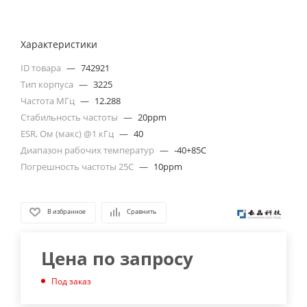
Характеристики
ID товара
—
742921
Тип корпуса
—
3225
Частота МГц
—
12.288
Стабильность частоты
—
20ppm
ESR, Ом (макс) @1 кГц
—
40
Диапазон рабочих температур
—
-40+85C
Погрешность частоты 25С
—
10ppm
В избранное
Сравнить
Цена по запросу
Под заказ