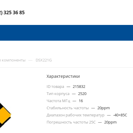
2) 325 36 85
—
е компоненты
DSX221G
Характеристики
ID товара
—
215832
Тип корпуса
—
2520
Частота МГц
—
16
Стабильность частоты
—
20ppm
Диапазон рабочих температур
—
-40+85C
Погрешность частоты 25С
—
20ppm