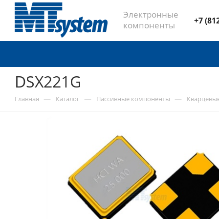
Электронные
+7 (81
компоненты
DSX221G
—
—
—
Главная
Каталог
Пассивные компоненты
Кварцевы