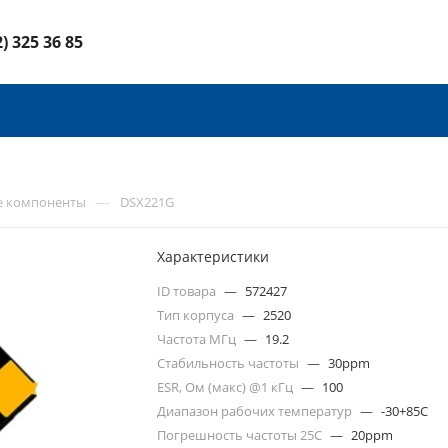
2) 325 36 85
—
е компоненты
DSX221G
Характеристики
ID товара
—
572427
Тип корпуса
—
2520
Частота МГц
—
19.2
Стабильность частоты
—
30ppm
ESR, Ом (макс) @1 кГц
—
100
Диапазон рабочих температур
—
-30+85C
Погрешность частоты 25С
—
20ppm