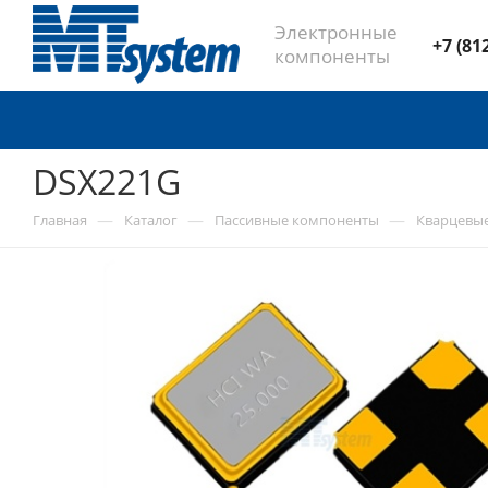
Электронные
+7 (81
компоненты
DSX221G
—
—
—
Главная
Каталог
Пассивные компоненты
Кварцевы