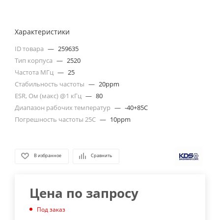
Характеристики
ID товара
—
259635
Тип корпуса
—
2520
Частота МГц
—
25
Стабильность частоты
—
20ppm
ESR, Ом (макс) @1 кГц
—
80
Диапазон рабочих температур
—
-40+85C
Погрешность частоты 25С
—
10ppm
В избранное
Сравнить
Цена по запросу
Под заказ