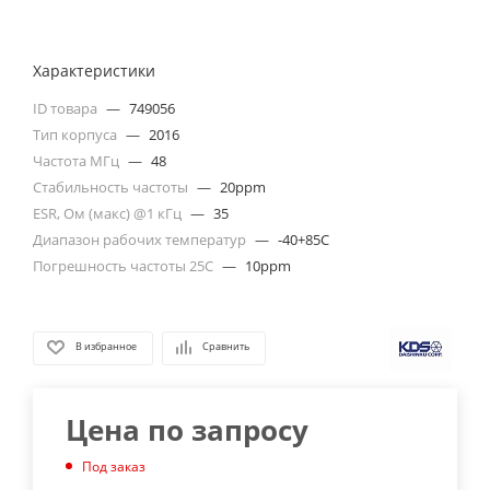
Характеристики
ID товара
—
749056
Тип корпуса
—
2016
Частота МГц
—
48
Стабильность частоты
—
20ppm
ESR, Ом (макс) @1 кГц
—
35
Диапазон рабочих температур
—
-40+85C
Погрешность частоты 25С
—
10ppm
В избранное
Сравнить
Цена по запросу
Под заказ