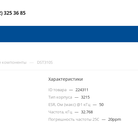
2) 325 36 85
—
е компоненты
DST310S
Характеристики
ID товара
—
224311
Тип корпуса
—
3215
ESR, Ом (макс) @1 кГц
—
50
Частота, кГц
—
32.768
Погрешность частоты 25С
—
20ppm