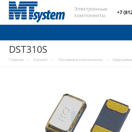
Электронные
+7 (81
компоненты
DST310S
—
—
—
Главная
Каталог
Пассивные компоненты
Кварцевы