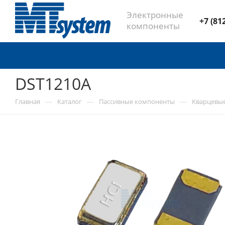
Электронные
+7 (81
компоненты
DST1210A
—
—
—
Главная
Каталог
Пассивные компоненты
Кварцевы