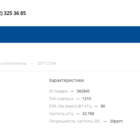
2) 325 36 85
—
е компоненты
DST1210A
Характеристики
ID товара
—
582845
Тип корпуса
—
1210
ESR, Ом (макс) @1 кГц
—
80
Частота, кГц
—
32.768
Погрешность частоты 25С
—
20ppm