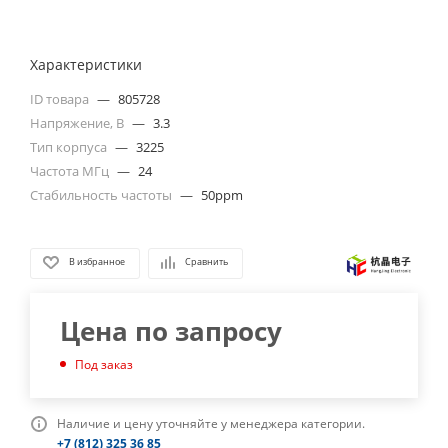
Характеристики
ID товара
—
805728
Напряжение, В
—
3.3
Тип корпуса
—
3225
Частота МГц
—
24
Стабильность частоты
—
50ppm
В избранное
Сравнить
Цена по запросу
Под заказ
Наличие и цену уточняйте у менеджера категории.
+7 (812) 325 36 85