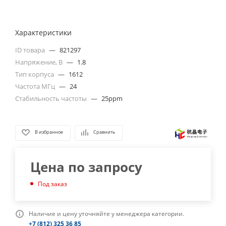
Характеристики
ID товара
—
821297
Напряжение, В
—
1.8
Тип корпуса
—
1612
Частота МГц
—
24
Стабильность частоты
—
25ppm
В избранное
Сравнить
Цена по запросу
Под заказ
Наличие и цену уточняйте у менеджера категории.
+7 (812) 325 36 85